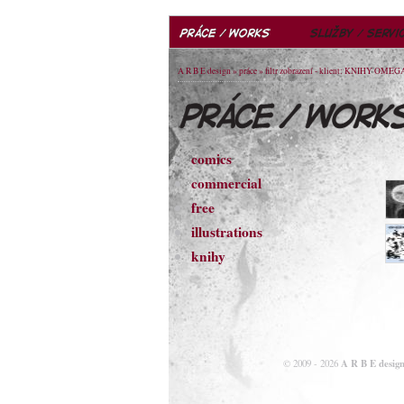
A R B E design
»
práce
» filtr zobrazení - klient: KNIHY OMEG
comics
commercial
free
illustrations
knihy
A R B E design
© 2009 - 2026