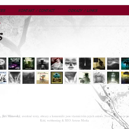
A
, Jiří Miňovský
, uvedené texty, obrazy a komentáře jsou vlastníctvím jejich autora. Není dovoleno je p
Kód, webhosting & SEO
Arteus Media