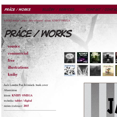
A R B E design
»
práce
» filtr zobrazení - klient: KNIHY OMEGA
comics
commercial
free
illustrations
knihy
Jack London Pan Ječmínek- book cover
/illustration
KNIHY OMEGA
klient:
tablet / digital
technika:
2015
datum realizace: