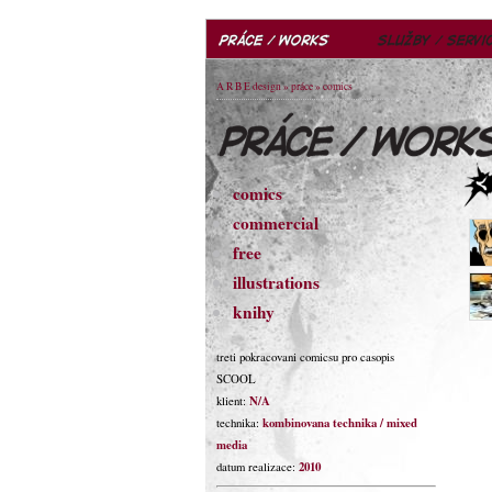
A R B E design
»
práce
» comics
comics
commercial
free
illustrations
knihy
treti pokracovani comicsu pro casopis
SCOOL
N/A
klient:
kombinovana technika / mixed
technika:
media
2010
datum realizace: