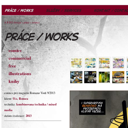
A R B E design
»
práce
» comics
comics
commercial
free
illustrations
knihy
comics pro magazin Romano Vodi 9/2013
O.s. Romea
klient:
kombinovana technika / mixed
technika:
media
2013
datum realizace: