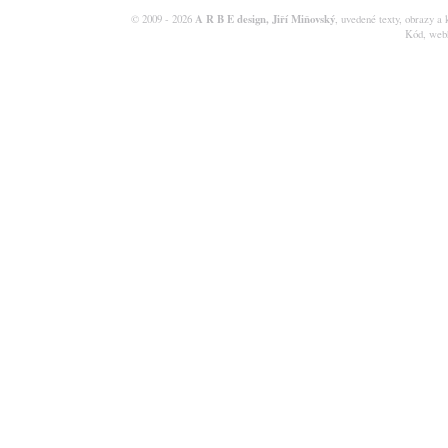
A R B E design, Jiří Miňovský
© 2009 - 2026
, uvedené texty, obrazy a 
Kód, web