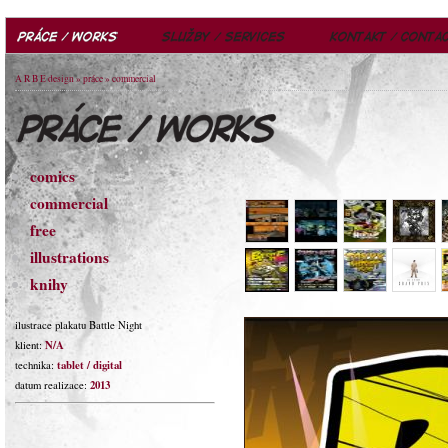
A R B E design
»
práce
» commercial
comics
commercial
free
illustrations
knihy
ilustrace plakatu Battle Night
N/A
klient:
tablet / digital
technika:
2013
datum realizace: