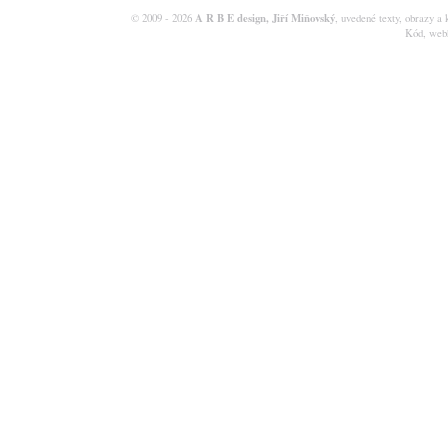
A R B E design, Jiří Miňovský
© 2009 - 2026
, uvedené texty, obrazy a 
Kód, web